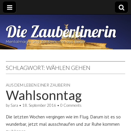
Die Zauberlinerin
Mentalmagie und Zauberkunst aus Berlin
SCHLAGWORT:
WÄHLEN GEHEN
AUS DEM LEBEN EINER ZAUBERIN
Wahlsonntag
by
Sara
•
18. September 2016
•
0 Comments
Die letzten Wochen vergingen wie im Flug. Darum ist es so
wunderbar, jetzt mal ausschnaufen und zur Ruhe kommen