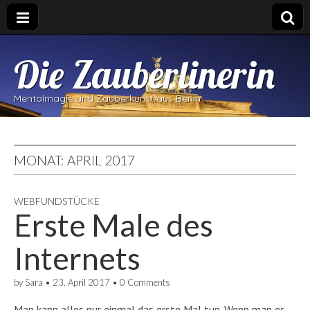
Die Zauberlinerin
Mentalmagie und Zauberkunst aus Berlin
MONAT:
APRIL 2017
WEBFUNDSTÜCKE
Erste Male des
Internets
by
Sara
•
23. April 2017
•
0 Comments
Man kann alles nur einmal das erste Mal tun. Wenn man es