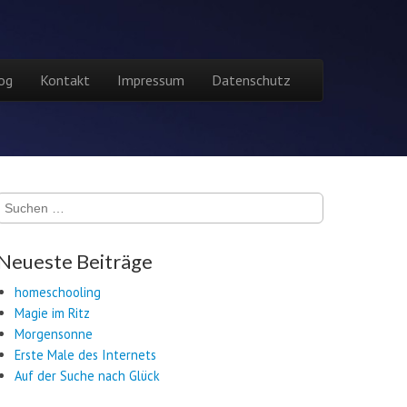
og
Kontakt
Impressum
Datenschutz
Suchen
nach:
Neueste Beiträge
homeschooling
Magie im Ritz
Morgensonne
Erste Male des Internets
Auf der Suche nach Glück