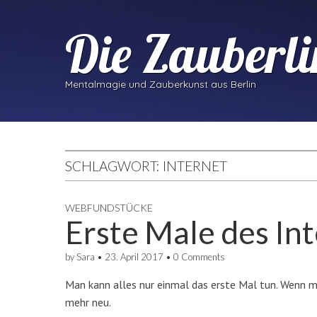
Die Zauberli
Mentalmagie und Zauberkunst aus Berlin
SCHLAGWORT:
INTERNET
WEBFUNDSTÜCKE
Erste Male des In
by
Sara
•
23. April 2017
•
0 Comments
Man kann alles nur einmal das erste Mal tun. Wenn ma
mehr neu.