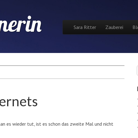
nerin
Skip to content
Sara Ritter
Zauberei
Bl
Main menu
ternets
n es wieder tut, ist es schon das zweite Mal und nicht