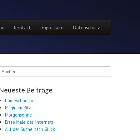
og
Kontakt
Impressum
Datenschutz
Suchen
nach:
Neueste Beiträge
homeschooling
Magie im Ritz
Morgensonne
Erste Male des Internets
Auf der Suche nach Glück