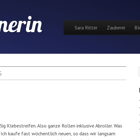
nerin
Skip to content
Sara Ritter
Zauberei
Bl
Main menu
S
ig Klebestreifen. Also ganze Rollen inklusive Abroller. Was
n. Ich kaufe fast wöchentlich neuen, so dass wir langsam