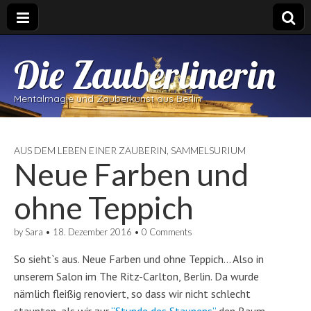
Die Zauberlinerin
Mentalmagie und Zauberkunst aus Berlin
AUS DEM LEBEN EINER ZAUBERIN
,
SAMMELSURIUM
Neue Farben und
ohne Teppich
by
Sara
•
18. Dezember 2016
•
0 Comments
So sieht`s aus. Neue Farben und ohne Teppich… Also in
unserem Salon im The Ritz-Carlton, Berlin. Da wurde
nämlich fleißig renoviert, so dass wir nicht schlecht