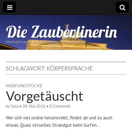
Die Zauberlinerin
Mentalmagie und Zauberkunst aus Berlin
SCHLAGWORT:
KÖRPERSPRACHE
WEBFUNDSTÜCKE
Vorgetäuscht
by
Sara
•
28. Mai 2016
•
0 Comments
Wer sich viel online herumtreibt, findet ab und zu auch
etwas. Quasi virtuelles Strandgut beim Surfen…